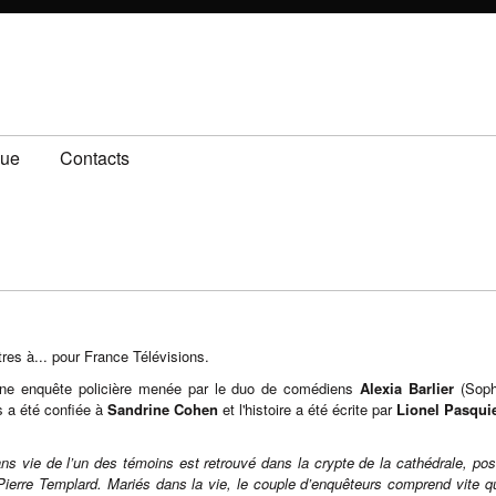
gue
Contacts
es à... pour France Télévisions.
r une enquête policière menée par le duo de comédiens
Alexia Barlier
(Soph
s a été confiée à
Sandrine Cohen
et l'histoire a été écrite par
Lionel Pasqui
ans vie de l’un des témoins est retrouvé dans la crypte de la cathédrale, pos
Pierre Templard. Mariés dans la vie, le couple d’enquêteurs comprend vite qu