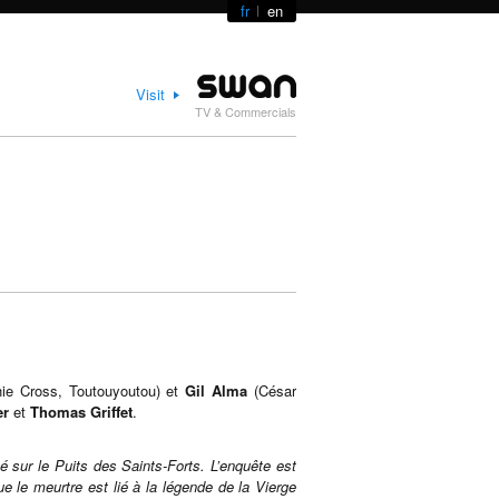
fr
en
Visit
TV & Commercials
ie Cross, Toutouyoutou) et
Gil Alma
(César
er
et
Thomas Griffet
.
é sur le Puits des Saints-Forts. L’enquête est
e le meurtre est lié à la légende de la Vierge