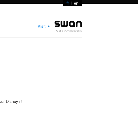
fr
en
Visit
TV & Commercials
 sur Disney+!